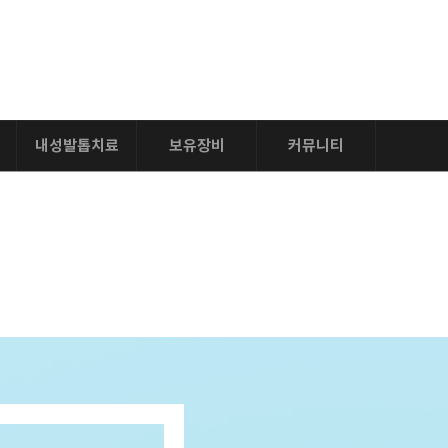
LOGIN
JOIN
내성발톱치료
보유장비
커뮤니티
내성발톱치료
레이저장비
공지사항
비만/체형관리
이벤트
피부/두피관리