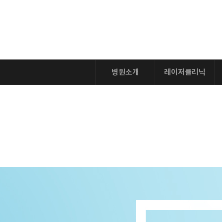
병원소개
레이저클리닉
병원소개
주름/탄력
의료진소개
색소/미백
병원둘러보기
여드름
진료시간
혈관치료
텐써마리프팅
브이로리프팅