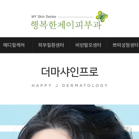
메디컬케어
피부질환센터
비만탈모센터
쁘띠성형센터
점/사마귀/티눈
아토피피부염
비만치료
스킨부스터
다한증
지루성피부염
탈모치료
보톡스
더마샤인프로
접촉성피부염
필러
건선피부염
물광주사
HAPPY J DERMATOLOGY
백반증피부염
NDA PLUS